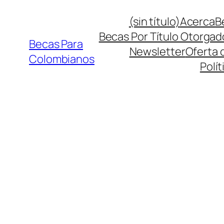
Saltar
(sin título)
Acerca
B
al
Becas Por Título Otorgad
contenido
Becas Para
Newsletter
Oferta 
Colombianos
Polít