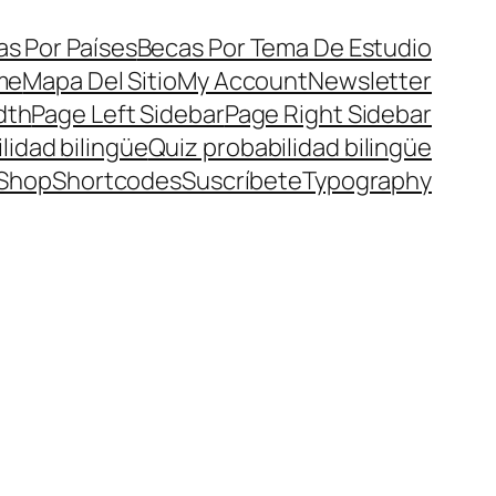
s Por Países
Becas Por Tema De Estudio
me
Mapa Del Sitio
My Account
Newsletter
dth
Page Left Sidebar
Page Right Sidebar
lidad bilingüe
Quiz probabilidad bilingüe
Shop
Shortcodes
Suscríbete
Typography