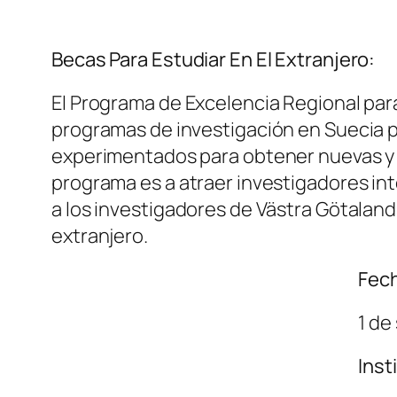
Becas Para Estudiar En El Extranjero:
El Programa de Excelencia Regional para 
programas de investigación en Suecia pa
experimentados para obtener nuevas y e
programa es a atraer investigadores int
a los investigadores de Västra Götaland 
extranjero.
Fech
1 de
Inst