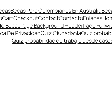
ecas
Becas Para Colombianos En Australia
Beca
o
Cart
Checkout
Contact
Contacto
Enlaces
Ho
de Becas
Page Background Header
Page Fullwi
ica De Privacidad
Quiz Ciudadanía
Quiz probabi
Quiz probabilidad de trabajo desde casa