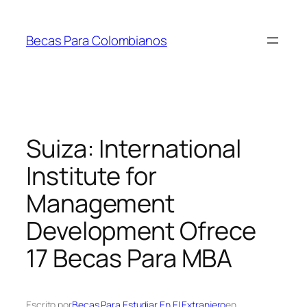
Saltar
al
Becas Para Colombianos
contenido
Suiza: International
Institute for
Management
Development Ofrece
17 Becas Para MBA
Escrito por
Becas Para Estudiar En El Extranjero
en