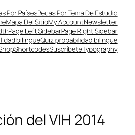
s Por Países
Becas Por Tema De Estudio
me
Mapa Del Sitio
My Account
Newsletter
dth
Page Left Sidebar
Page Right Sidebar
lidad bilingüe
Quiz probabilidad bilingüe
Shop
Shortcodes
Suscríbete
Typography
ión del VIH 2014