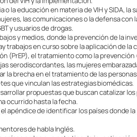
ión del VIH y la implementación.
o la educación en materia de VIH y SIDA, la sa
mujeres, las comunicaciones o la defensa con 
BT y usuarios de drogas.
bajos y medios, donde la prevención de la inve
ay trabajos en curso sobre la aplicación de la
ción (PrEP), el tratamiento como la prevención
rejas serodiscordantes, las mujeres embaraz
r la brecha en el tratamiento de las personas
es que vinculan las estrategias biomédicas.
rrollar propuestas que buscan catalizar los p
a ocurrido hasta la fecha.
l apéndice de identificar los países donde la 
 mentores de habla Inglés.