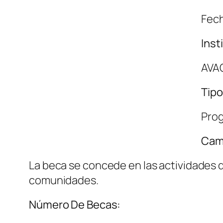
Fech
Inst
AVAC
Tipo
Prog
Cam
La beca se concede en las actividades d
comunidades.
Número De Becas: