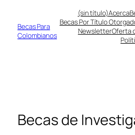
Saltar
(sin título)
Acerca
B
al
Becas Por Título Otorgad
contenido
Becas Para
Newsletter
Oferta 
Colombianos
Polít
Becas de Investig