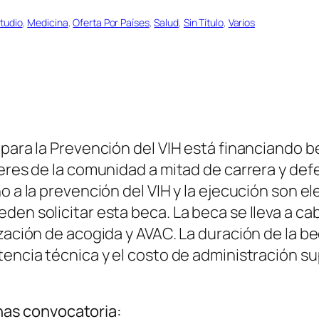
tudio
, 
Medicina
, 
Oferta Por Países
, 
Salud
, 
Sin Título
, 
Varios
 para la Prevención del VIH está financiando b
deres de la comunidad a mitad de carrera y de
o a la prevención del VIH y la ejecución son el
den solicitar esta beca. La beca se lleva a ca
ización de acogida y AVAC. La duración de la b
encia técnica y el costo de administración sup
as convocatoria: