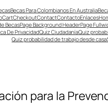
ecas
Becas Para Colombianos En Australia
Beca
o
Cart
Checkout
Contact
Contacto
Enlaces
Ho
de Becas
Page Background Header
Page Fullwi
ica De Privacidad
Quiz Ciudadanía
Quiz probabi
Quiz probabilidad de trabajo desde casa
ación para la Prevenc