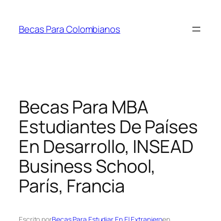
Saltar
al
Becas Para Colombianos
contenido
Becas Para MBA
Estudiantes De Países
En Desarrollo, INSEAD
Business School,
París, Francia
Escrito por
Becas Para Estudiar En El Extranjero
en