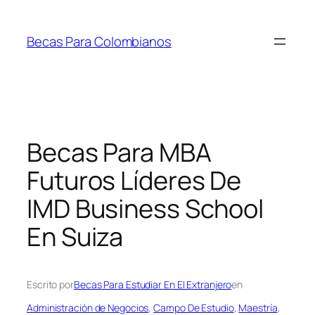
Saltar
al
Becas Para Colombianos
contenido
Becas Para MBA
Futuros Líderes De
IMD Business School
En Suiza
Escrito por
Becas Para Estudiar En El Extranjero
en
Administración de Negocios
, 
Campo De Estudio
, 
Maestría
, 