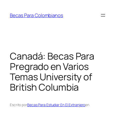
Saltar
al
Becas Para Colombianos
contenido
Canadá: Becas Para
Pregrado en Varios
Temas University of
British Columbia
Escrito por
Becas Para Estudiar En El Extranjero
en