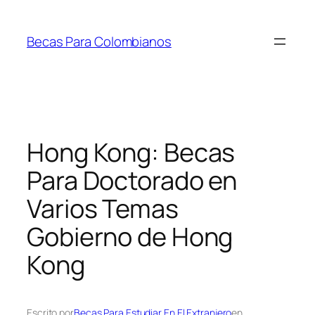
Saltar
al
Becas Para Colombianos
contenido
Hong Kong: Becas
Para Doctorado en
Varios Temas
Gobierno de Hong
Kong
Escrito por
Becas Para Estudiar En El Extranjero
en