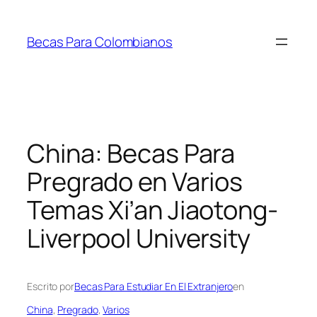
Saltar
al
Becas Para Colombianos
contenido
China: Becas Para
Pregrado en Varios
Temas Xi’an Jiaotong-
Liverpool University
Escrito por
Becas Para Estudiar En El Extranjero
en
China
, 
Pregrado
, 
Varios