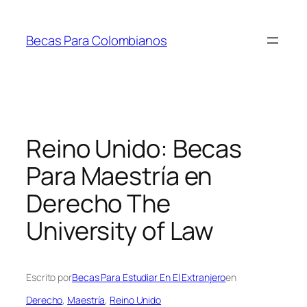
Saltar
al
Becas Para Colombianos
contenido
Reino Unido: Becas
Para Maestría en
Derecho The
University of Law
Escrito por
Becas Para Estudiar En El Extranjero
en
Derecho
, 
Maestría
, 
Reino Unido