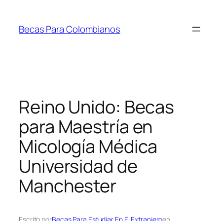
Saltar
al
Becas Para Colombianos
contenido
Reino Unido: Becas
para Maestría en
Micología Médica
Universidad de
Manchester
Escrito por
Becas Para Estudiar En El Extranjero
en