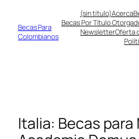
Saltar
(sin título)
Acerca
B
al
Becas Por Título Otorgad
contenido
Becas Para
Newsletter
Oferta 
Colombianos
Polít
Italia: Becas para