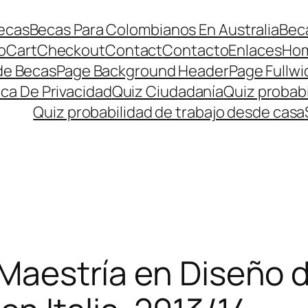
ecas
Becas Para Colombianos En Australia
Beca
o
Cart
Checkout
Contact
Contacto
Enlaces
Ho
de Becas
Page Background Header
Page Fullwi
ica De Privacidad
Quiz Ciudadanía
Quiz probabi
Quiz probabilidad de trabajo desde casa
 Maestría en Diseño d