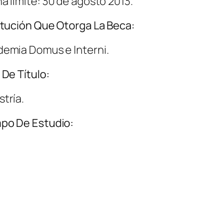
a límite: 30 de agosto 2013.
itución Que Otorga La Beca:
emia Domus e Interni.
 De Título:
tría.
po De Estudio: