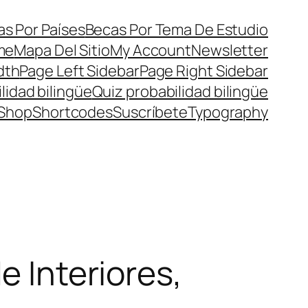
s Por Países
Becas Por Tema De Estudio
me
Mapa Del Sitio
My Account
Newsletter
dth
Page Left Sidebar
Page Right Sidebar
lidad bilingüe
Quiz probabilidad bilingüe
Shop
Shortcodes
Suscríbete
Typography
e Interiores,