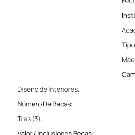
Fech
Inst
Acad
Tipo
Maes
Cam
Diseño de Interiores.
Número De Becas:
Tres (3).
Valor / Inclusiones Becas: