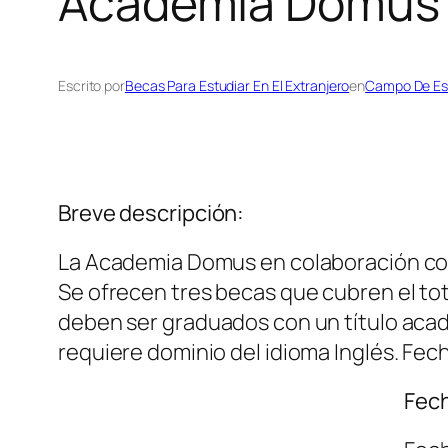
Academia Domus en
Escrito por
Becas Para Estudiar En El Extranjero
en
Campo De Es
Breve descripción:
La Academia Domus en colaboración con I
Se ofrecen tres becas que cubren el tot
deben ser graduados con un título acad
requiere dominio del idioma Inglés. Fech
Fech